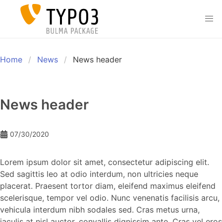
Skip to main content
men
Home
News
News header
News header
07/30/2020
Lorem ipsum dolor sit amet, consectetur adipiscing elit.
Sed sagittis leo at odio interdum, non ultricies neque
placerat. Praesent tortor diam, eleifend maximus eleifend
scelerisque, tempor vel odio. Nunc venenatis facilisis arcu,
vehicula interdum nibh sodales sed. Cras metus urna,
iaculis at nisl auctor, convallis dignissim ante. Cras vel eros